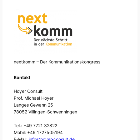
l
t
e
r
n
a
t
nextkomm – Der Kommunikationskongress
i
v
Kontakt
e
:
Hoyer Consult
Prof. Michael Hoyer
Langes Gewann 25
78052 Villingen-Schwenningen
Tel.: +49 7721 32822
Mobil: +49 1727505194
E-Mail:
info@hoyer-consult.de