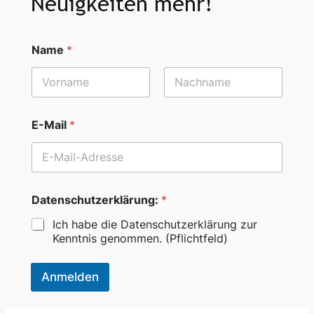
Neuigkeiten mehr!
*
Name
*
*
N
a
m
First
Last
e
E-Mail
*
Datenschutzerklärung:
*
Ich habe die Datenschutzerklärung zur
Kenntnis genommen. (Pflichtfeld)
Anmelden
A